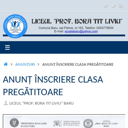
Sari
conținut
la
conținut
PRIMA
ANUNŢURI
ANUNȚ ÎNSCRIERE CLASA PREGĂTITOARE
PAGINĂ
ANUNȚ ÎNSCRIERE CLASA
PREGĂTITOARE
LICEUL ”PROF. BORA TIT LIVIU” BARU