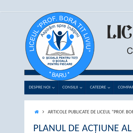
Sari
conținut
la
conținut
SARI
DESPRE NOI
CONSILII
CATEDRE
COMPAR
LA
CONȚINUT
PRIMA
ARTICOLE PUBLICATE DE LICEUL ”PROF. BOR
PAGINĂ
PLANUL DE ACȚIUNE AL 