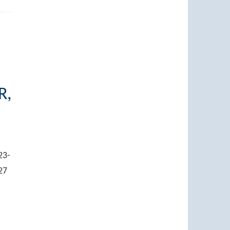
R,
23-
27