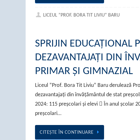
LICEUL ”PROF. BORA TIT LIVIU” BARU
SPRIJIN EDUCAȚIONAL P
DEZAVANTAJAȚI DIN ÎN
PRIMAR ȘI GIMNAZIAL
Liceul ”Prof. Bora Tit Liviu” Baru derulează Proi
dezavantajați din învățământul de stat preșcola
2024: 115 preșcolari și elevi  În anul școlar 
preșcolari…
CITEŞTE ÎN CONTINUARE