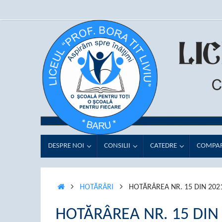
Sari
conținut
la
conținut
SARI
DESPRE NOI
CONSILII
CATEDRE
COMPAR
LA
CONȚINUT
PRIMA
HOTĂRÂRI
HOTĂRÂREA NR. 15 DIN 202
PAGINĂ
HOTĂRÂREA NR. 15 DIN