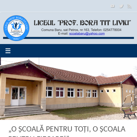
Sari
la
conținut
„O ŞCOALĂ PENTRU TOȚI, O ȘCOALA